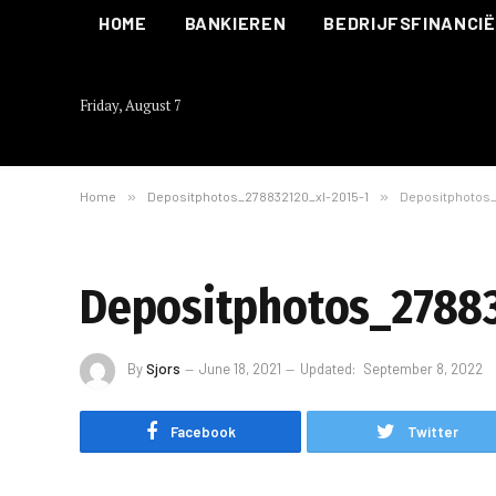
HOME
BANKIEREN
BEDRIJFSFINANCI
Friday, August 7
Home
»
Depositphotos_278832120_xl-2015-1
»
Depositphotos_
Depositphotos_27883
By
Sjors
June 18, 2021
Updated:
September 8, 2022
Facebook
Twitter