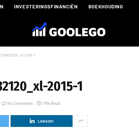
ËN
INVESTERINGSFINANCIËN
BOEKHOUDING
278832120_xl-2015-1
2120_xl-2015-1
No Comments
1 Min Read
LinkedIn