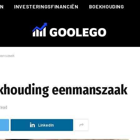
ËN
INVESTERINGSFINANCIËN
BOEKHOUDING
manszaak
ekhouding eenmanszaak
Read
LinkedIn