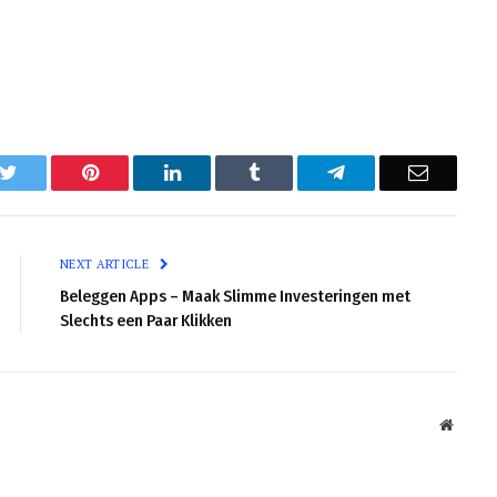
k
Twitter
Pinterest
LinkedIn
Tumblr
Telegram
Email
NEXT ARTICLE
Beleggen Apps – Maak Slimme Investeringen met
Slechts een Paar Klikken
Websit