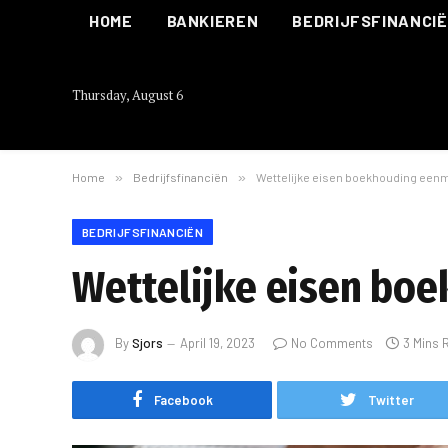
HOME
BANKIEREN
BEDRIJFSFINANCI
Thursday, August 6
Home
»
Bedrijfsfinanciën
»
Wettelijke eisen boekhouding een
BEDRIJFSFINANCIËN
Wettelijke eisen bo
By
Sjors
April 19, 2023
No Comments
3 Mins 
Facebook
Twitter