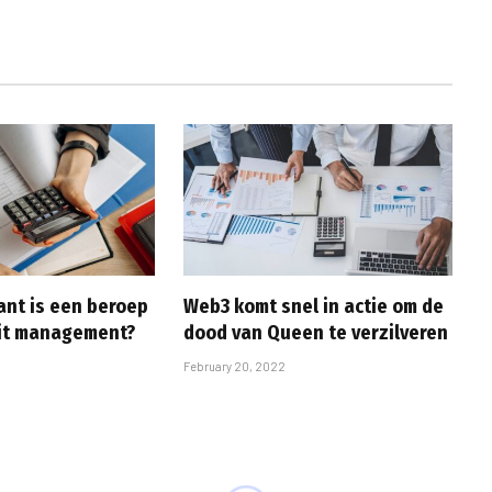
ant is een beroep
Web3 komt snel in actie om de
dit management?
dood van Queen te verzilveren
February 20, 2022